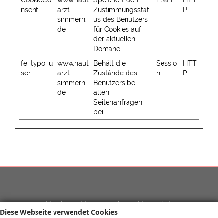
CookieCo
www.haut
Speichert den
1 Jahr
HTT
nsent
arzt-
Zustimmungsstat
P
simmern.
us des Benutzers
de
für Cookies auf
der aktuellen
Domäne.
fe_typo_u
www.haut
Behält die
Sessio
HTT
ser
arzt-
Zustände des
n
P
simmern.
Benutzers bei
de
allen
Seitenanfragen
bei.
Haut- und Laserzentrum Hunsrück
Diese Webseite verwendet Cookies
Gesundheitszentrum Simmern