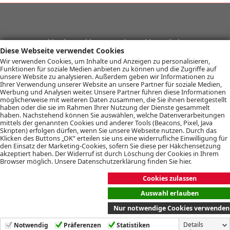
Haut- und Laserzentrum Hunsrück
Diese Webseite verwendet Cookies
Gesundheitszentrum Simmern
Wir verwenden Cookies, um Inhalte und Anzeigen zu personalisieren,
Bingener Straße 23a
Funktionen für soziale Medien anbieten zu können und die Zugriffe auf
unsere Website zu analysieren. Außerdem geben wir Informationen zu
55469 Simmern
Ihrer Verwendung unserer Website an unsere Partner für soziale Medien,
Werbung und Analysen weiter. Unsere Partner führen diese Informationen
Kontakt
möglicherweise mit weiteren Daten zusammen, die Sie ihnen bereitgestellt
Tel: 06761-7070
haben oder die sie im Rahmen Ihrer Nutzung der Dienste gesammelt
haben. Nachstehend können Sie auswählen, welche Datenverarbeitungen
Fax: 06761-91508830
mittels der genannten Cookies und anderer Tools (Beacons, Pixel, Java
Skripten) erfolgen dürfen, wenn Sie unsere Webseite nutzen. Durch das
praxis(at)hautarzt-simmern(dot)de
Klicken des Buttons „OK“ erteilen sie uns eine widerrufliche Einwilligung für
den Einsatz der Marketing-Cookies, sofern Sie diese per Häkchensetzung
Unsere Praxis
akzeptiert haben. Der Widerruf ist durch Löschung der Cookies in Ihrem
Service
Browser möglich. Unsere Datenschutzerklärung finden Sie hier.
Leistungen
Cookies zulassen
Verbände
Auswahl erlauben
Impressum
Nur notwendige Cookies verwenden
Datenschutz
Sitemap
Details
Notwendig
Präferenzen
Statistiken